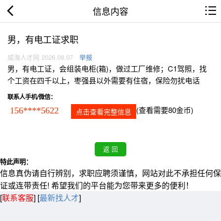
信息内容
男，有电工证求职
威海人才网 2026.08.07
举报
男，有电工证，会组装电柜(箱)，做过工厂维修；C1驾照，找
个工资在四千以上，枣强县以外需要有住宿，保险勿扰电话
联系人手机/微信：
(查看需要80金币)
156****5622
点击查看完整信息
特此声明：
信息真伪请自行辨别，求职应聘须谨慎，网站对此不承担任何保
证或连带责任! 希望我们的平台能为您带来更多的便利！
[
联系客服
]
[
最新找人才
]