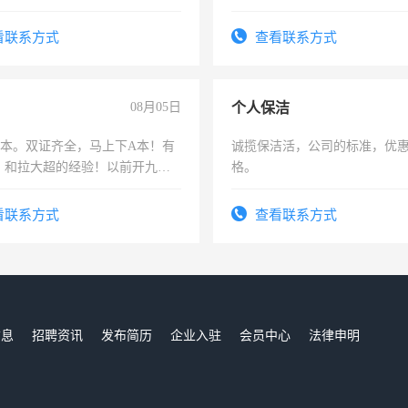
作和分解的经验与您分享。 真
结识有识之士，共享未来。
看联系方式
查看联系方式
08月05日
个人保洁
，B本。双证齐全，马上下A本！有
诚揽保洁活，公司的标准，优
，和拉大超的经验！以前开九米
格。
土车
看联系方式
查看联系方式
信息
招聘资讯
发布简历
企业入驻
会员中心
法律申明
们