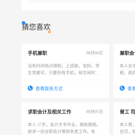
猜您喜欢
手机兼职
08月06日
兼职会
没有时间地点限制，上班族，宝妈，学
本人女
生党都可，只要你有手机，有空闲时
税、政
间，一单一结，一天二三十不成问题，
为各类
勤快的四五十，每天挣零花钱没问题！
务，财
查看联系方式
查
作
求职会计及相关工作
08月05日
普工 
本人 37岁，会计大专毕业，做账报税。
本人男
欲求一份全职会计等财务类工作。有会
也可，