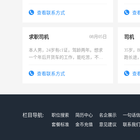
计证
勿扰
查看联系方式
查
求职司机
08月05日
司机
本人男，24岁有c1证，驾龄两年。想求
35岁
一个年后开货车的工作，能吃苦，不怕
跑长途
加班。
六，渣
查看联系方式
查
栏目导航:
职位搜索
简历中心
名企展示
一句话
套餐标准
金币充值
意见建议
联系我