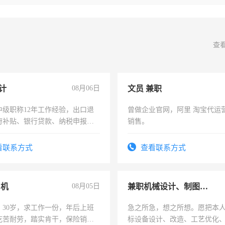
查
计
08月06日
文员 兼职
中级职称12年工作经验，出口退
曾做企业官网，阿里 淘宝代运
府补贴、银行贷款、纳税申报、
销售。
公司策划，设建新账，理乱账业
务咨询等业务。欲求兼职会计工
看联系方式
查看联系方式
司机
08月05日
兼职机械设计、制图、设备改造
，30岁，求工作一份，年后上班
急之所急，想之所想。愿把本
吃苦耐劳，踏实肯干，保险销售
标设备设计、改造、工艺优化