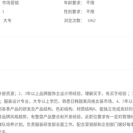
：
市场营销
年龄要求：
不限
：
1
性别要求：
不限
：
大专
浏览次数：
1062
部资源；2、3年以上品牌服饰主设计师经验，理解买手，有买手经验 ；
；服装设计专业，大专以上学历，熟悉日韩甜美风格女装市场，4、5年以
划各季产品的研发及产品结构、色彩结构、材质结构6、能独立完成良好的
导品牌风格趋势，有整盘产品整合和开发经验，此职位要求有一定的管理
梯队培养计划。负责服装研发部全面工作。配合营销部和企划部门做好每
优先。