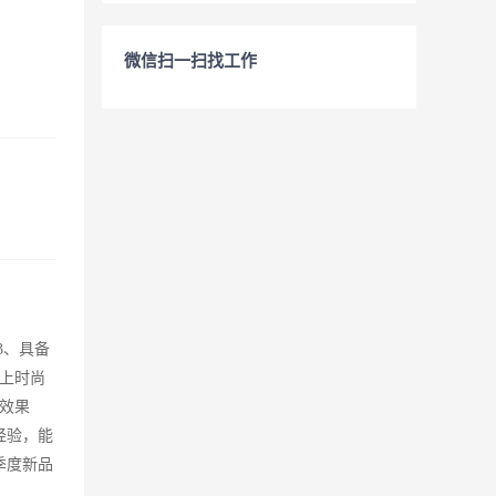
微信扫一扫找工作
3、具备
上时尚
效果
经验，能
季度新品