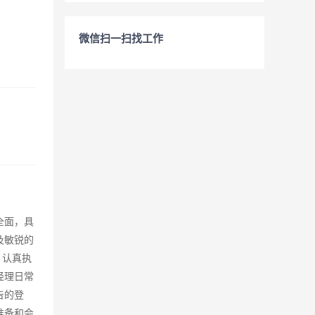
微信扫一扫找工作
全面，具
及敏锐的
、认真执
经理日常
告的登
准备和会