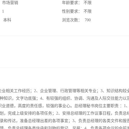
：
市场营销
年龄要求：
不限
：
1
性别要求：
不限
：
本科
浏览次数：
700
企业相关工作经历；2、企业管理、行政管理等相关专业；3、知识结构较
种知识，文字功底强；4、有较强的组织、协调、沟通及人际交往能力以
职业道德，高度的责任感，较强的事业心。总经理秘书岗位主要职责 ：1
划，完成上级安排的各项任务；2、安排总经理的工作议事日程，负责总
录和传达，准备总经理出差的各项事宜；3、负责总经理的各类文件和报
馈，负责总经理各类信函和刊物的登记、呈报；4、负责各项会议的会前