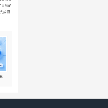
定事项的
完成领
息