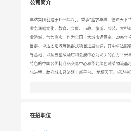
公司简介
卓达集团创建于1993年7月，秉承“追求卓越、德达天
业务涵概文化、教育、会展、市政、旅游、服装、大型商
业造城，气势恢宏。作为全国十大城市运营商，2006
目群、卓达太阳城等集群式项目进展快速，其中卓达服
导基地；以超五星级酒店和会展中心为龙头的百万平米
特色的中国名优特商品交易中心和华北绿色蔬菜物流基
化进程，助推城市经济跃上新平台。 地博天下、卓达中
的十几个产值在几十亿、上百亿的特大型战略项目，现
的战略投资项目发展势态良好。 卓达集团的核心竞争力
和人文精神为核心，以生活化、大众化为特色，正以强大
给您机缘无数。卓达实业集团热诚欢迎社会英才加盟，共
在招职位
商业、房地产项目等经营团队可授予10％的管理股份和
想。 ★系统的培训 集团为员工因人制宜制定系统培训