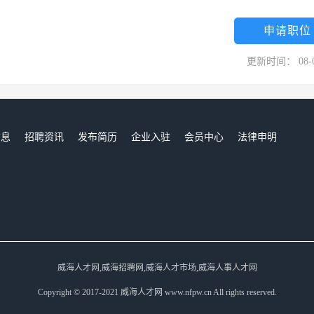
划。 ★健全的福利制度 集团为员工提供各种社会保险，享受公司福利住
成就感 集团多元化经营为员工提供了广阔的发展前景，搭建了一个广阔的
申请职位
个人！ 威海卓达房地产有限公司简介： 卓达集团下属威海卓达房地产有
更新时间： 08-
市南海新区，南临黄海，北临黑松林绿化带，具有得天独厚的碧海蓝天和延绵
，在金色阳光的照耀下，犹如人间仙境，年平均温度11-12℃，是中国
质量均达到国家一类标准沙滩，被联合国评为最适合人类居住的地方。
信息
招聘资讯
发布简历
企业入驻
会员中心
法律申明
们
威海人才网,威海招聘网,威海人才市场,威海人事人才网
Copyright © 2017-2021 威海人才网 www.nfpw.cn All rights reserved.