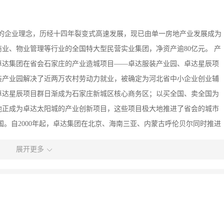
下”的企业理念，历经十四年裂变式高速发展，现已由单一房地产业发展成为
业、物业管理等行业的全国特大型民营实业集团，净资产逾80亿元。 产
年卓达集团在省会石家庄的产业造城项目——卓达服装产业园、卓达星辰项
装产业园解决了近两万农村劳动力就业，被确定为河北省中小企业创业辅
卓达星辰项目群日渐成为石家庄新城区核心商务区；以买全国、卖全国为
地正成为卓达太阳城的产业创新项目，这些项目极大地推进了省会的城市
国。自2000年起，卓达集团在北京、海南三亚、内蒙古呼伦贝尔同时推进
已进入全面收获期；目前在国家经济开发新区——天津滨海新区快速推进
展开更多
是文化。“以人为本，以德为本，以法为本”的卓达企业文化，以公民责任
的力量凝聚人心，锻造钢铁团队，铸就百年卓达基业。 一版卓达宏图，
同创造，一起幸福！ ★丰厚的收入 没有人限定你的能力和成就，酒店、
期权，同享丰盛，你可没有一分投入，只凭个人智慧和经验，实现创业梦
课程，倡导“培训就是荣誉、培训就是快乐、培训就是提升、培训就是奖赏”