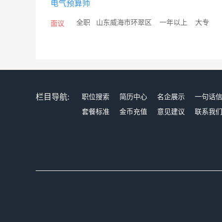
电气预算师
的培训理念，帮助员工持续提升，进行良好的职业生涯规
房，免费员工体检，享受带薪、带补贴年休假。 ★工作
/
全职
/
山东威海市环翠区
/
一年以上
/
大专
面议
舞台，您可以实现自主创业的梦想，风险在公司，成就归
限公司创建于2008年3月，位于山东省胶东半岛文登
2公里的金色沙滩，几千亩的翠绿松林，大自然美丽的风光
夏季最凉爽的地方，光照充足，空气清新，海水、空气
栏目导航:
职位搜索
简历中心
名企展示
一句话
套餐标准
金币充值
意见建议
联系我